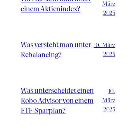
März
einem Aktienindex?
2025
Was versteht man unter
10. März
Rebalancing?
2025
Was unterscheidet einen
10.
Robo Advisor von einem
März
2025
ETF-Sparplan?