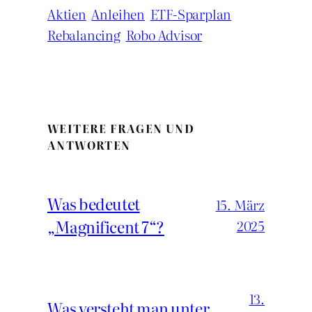
Aktien
Anleihen
ETF-Sparplan
Rebalancing
Robo Advisor
WEITERE FRAGEN UND
ANTWORTEN
Was bedeutet
15. März
„Magnificent 7“?
2025
13.
Was versteht man unter