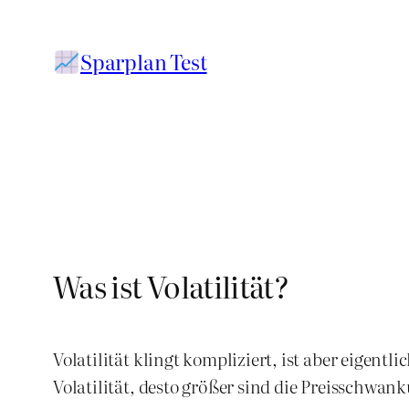
Zum
Inhalt
Sparplan Test
springen
Was ist Volatilität?
Volatilität klingt kompliziert, ist aber eigentl
Volatilität, desto größer sind die Preisschwan