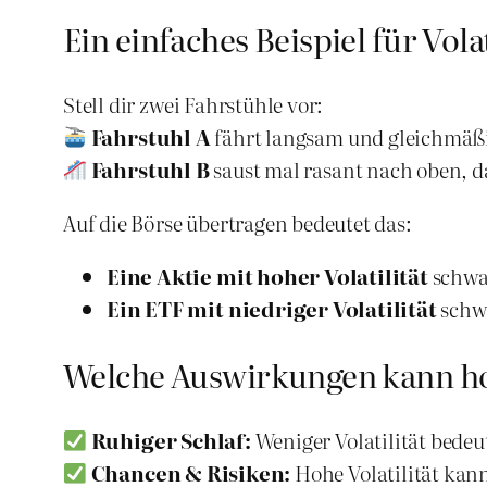
Ein einfaches Beispiel für Volat
Stell dir zwei Fahrstühle vor:
Fahrstuhl A
fährt langsam und gleichmäßig
Fahrstuhl B
saust mal rasant nach oben, da
Auf die Börse übertragen bedeutet das:
Eine Aktie mit hoher Volatilität
schwan
Ein ETF mit niedriger Volatilität
schwa
Welche Auswirkungen kann hoh
Ruhiger Schlaf:
Weniger Volatilität bede
Chancen & Risiken:
Hohe Volatilität kan